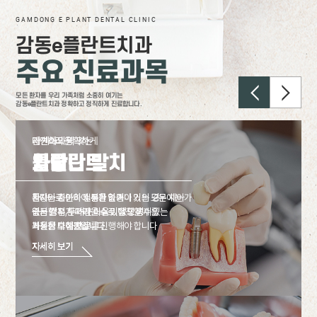
GAMDONG E PLANT DENTAL CLINIC
감동
e
플란트치과
주요 진료과목
모든 환자를 우리 가족처럼 소중히 여기는
감동e플란트치과 정확하고 정직하게 진료합니다.
내 치아와 딱 맞는
자연스러운
안전하고 정확하게
임플란트
틀니
사랑니 발치
환자와 충분히 소통을 하여
틀니는 치아의 일부가 없거나 거의 모든 치아가
사랑니로 인하여 심한 염증이 있는 경우에는
궁금한 점, 두려운 마음이 없도록
없는 경우 환자가 스스로 탈착할 수 있는
즉시 발치가 어려울 수 있어 항생제를
최선을 다하겠습니다.
가철성 보철물입니다.
복용한 후에 치료를 진행해야 합니다
자세히 보기
자세히 보기
자세히 보기