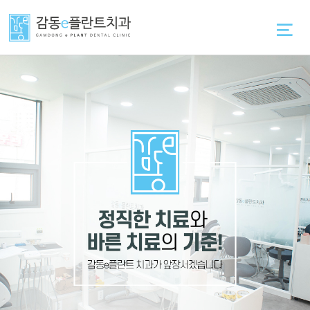
감동e플란
임플란트
틀니
일반치료
트치과
원데이
전체틀니
충치 치
임플란트
료
부분틀니
의료진
UV 임플
잇몸 치
란트
료
임플란트
언론보도
틀니
네비게이
사랑니
진료시
션 임플란
발치
간/오시는
트
길
턱 관절
뼈이식
치료
임플란트
소아진료
심미치료
상담&커뮤