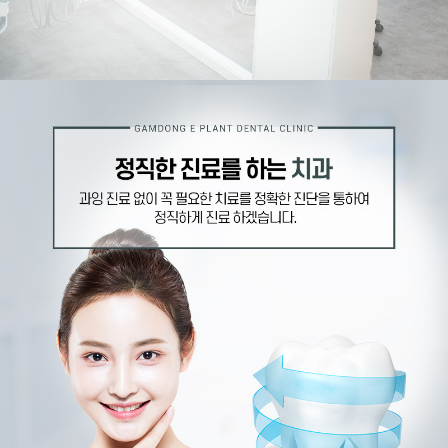
니티
올세라믹
지르코니
온라인상
아
담
라미네이
공지사항
트
치아미백